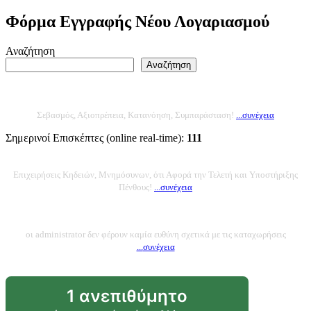
Φόρμα Εγγραφής Νέου Λογαριασμού
Αναζήτηση
Αναζήτηση
Σεβασμός, Αξιοπρέπεια, Κατανόηση, Συμπαράσταση!
...
συνέχεια
Σημερινοί Επισκέπτες (online real-time):
111
Επιχειρήσεις Κηδειών, Μνημόσυνων, ότι Αφορά την Τελετή και Υποστήριξης
Πένθους!
...
συνέχεια
οι administrator δεν φέρουν καμία ευθύνη σχετικά με τις καταχωρήσεις
...
συνέχεια
1 ανεπιθύμητο