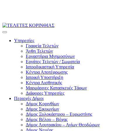
Υπηρεσίες
Γραφεία Τελετών
Άνθη Τελετών
Εργαστήρια Μνημοσύνων
Εργάτες Τελετών / Σωματεία
Ιατροδικαστική Υπηρεσία
Κέντρα Αποτέφρωσης
Ιατρική Υποστήριξη
Κέντρα Αισθητικής
Μαρμάρινες Κατασκευές Τάφων
Διάφορες Υπηρεσίες
Περιοχές Δήμοι
Δήμος Κορινθίων
Δήμος Σικυωνίων
Δήμος Ξυλοκάστρου – Ευρωστίνης
Δήμος Βέλου – Βόχας
Δήμος Λουτρακίου – Αγίων Θεοδώρων
Δήμος Νεμέας