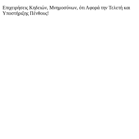
Skip
Επιχειρήσεις Κηδειών, Μνημοσύνων, ότι Αφορά την Τελετή και
to
Υποστήριξης Πένθους!
content