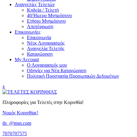
Αναγγελίες Τελετών
Κηδεία / Τελετή
40/Ήμερο Μνημόσυνο
Ετήσιο Μνημόσυνο
Αποτέφρωση
Επικοινωνίες
Επικοινωνία
Νέος Λογαριασμός
Αναγγελία Τελετής
Καταχώρηση
My Account
Ο Λογαριασμός μου
Οδηγίες για Νέα Καταχώρηση
Πολιτική Προστασία Προσωπικών Δεδομένων
Close
x
Menu
Πληροφορίες για Τελετές στην Κορινθία!
Νομός Κορινθίας!
tls_@msn.com
7070707575