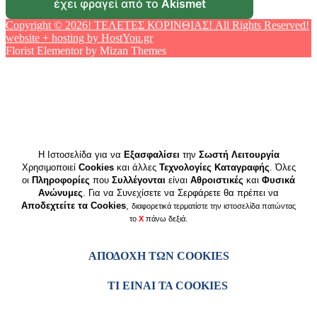
έχει φραγεί από το
Akismet
Copyright © 2026! ΤΕΛΕΤΕΣ ΚΟΡΙΝΘΙΑΣ! All Rights Reserved!
website + hosting by HostYou.gr
Florist Elementor by
Mizan Themes
Η Ιστοσελίδα για να
Εξασφαλίσει
την
Σωστή Λειτουργία
Χρησιμοποιεί
Cookies
και άλλες
Τεχνολογίες Καταγραφής
. Όλες
οι
Πληροφορίες
που
Συλλέγονται
είναι
Αθροιστικές
και
Φυσικά
Ανώνυμες
. Για να Συνεχίσετε να Σερφάρετε θα πρέπει να
Αποδεχτείτε τα Cookies
,
διαφορετικά τερματίστε την ιστοσελίδα πατώντας
το
X
πάνω δεξιά.
ΑΠΟΔΟΧΉ ΤΩΝ COOKIES
ΤΙ ΕΊΝΑΙ ΤΑ COOKIES